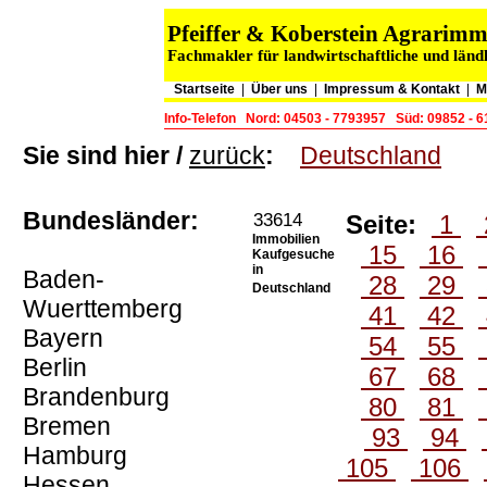
Pfeiffer & Koberstein Agrarim
Fachmakler für landwirtschaftliche und länd
Startseite
|
Über uns
|
Impressum & Kontakt
|
M
Info-Telefon
Nord: 04503 - 7793957
Süd: 09852 - 
Sie sind hier /
zurück
:
Deutschland
Bundesländer:
33614
Seite:
1
Immobilien
15
16
Kaufgesuche
in
Baden-
28
29
Deutschland
Wuerttemberg
41
42
Bayern
54
55
Berlin
67
68
Brandenburg
80
81
Bremen
93
94
Hamburg
105
106
Hessen