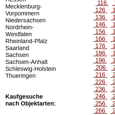
116
Mecklenburg-
126
Vorpommern
136
Niedersachsen
146
Nordrhein-
156
Westfalen
166
Rheinland-Pfalz
176
Saarland
186
Sachsen
196
Sachsen-Anhalt
206
Schleswig-Holstein
216
Thueringen
226
236
246
Kaufgesuche
256
nach Objektarten:
266