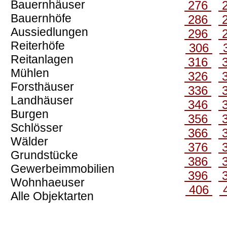
Bauernhäuser
276
Bauernhöfe
286
Aussiedlungen
296
Reiterhöfe
306
Reitanlagen
316
Mühlen
326
Forsthäuser
336
Landhäuser
346
Burgen
356
Schlösser
366
Wälder
376
Grundstücke
386
Gewerbeimmobilien
396
Wohnhaeuser
406
Alle Objektarten