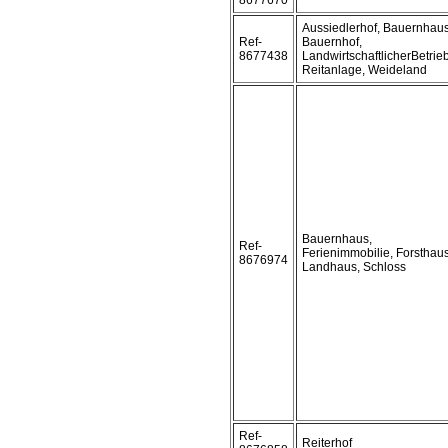
8677670
Aussiedlerhof, Bauernhaus
Ref-
Bauernhof,
8677438
LandwirtschaftlicherBetrieb
Reitanlage, Weideland
Bauernhaus,
Ref-
Ferienimmobilie, Forsthaus
8676974
Landhaus, Schloss
Ref-
Reiterhof