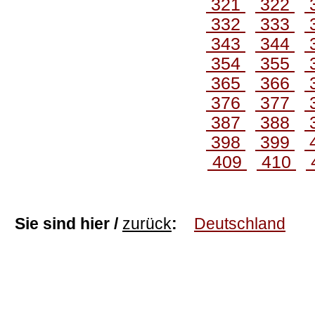
321
322
332
333
343
344
354
355
365
366
376
377
387
388
398
399
409
410
Sie sind hier /
zurück
:
Deutschland