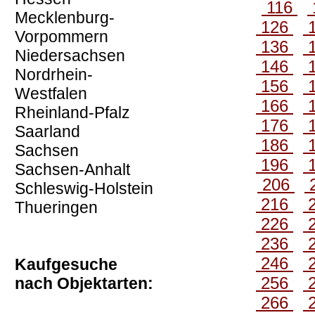
116
Mecklenburg-
126
Vorpommern
136
Niedersachsen
146
Nordrhein-
156
Westfalen
166
Rheinland-Pfalz
176
Saarland
186
Sachsen
196
Sachsen-Anhalt
206
Schleswig-Holstein
216
Thueringen
226
236
246
Kaufgesuche
256
nach Objektarten:
266