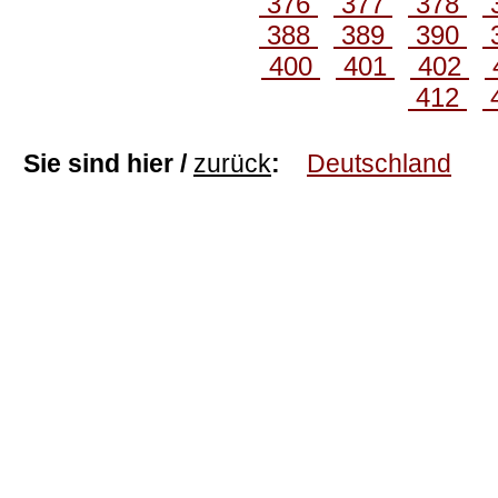
376
377
378
388
389
390
400
401
402
412
Sie sind hier /
zurück
:
Deutschland