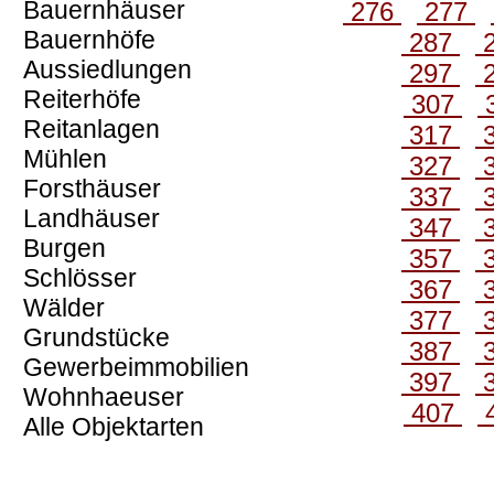
Bauernhäuser
276
277
Bauernhöfe
287
Aussiedlungen
297
Reiterhöfe
307
Reitanlagen
317
Mühlen
327
Forsthäuser
337
Landhäuser
347
Burgen
357
Schlösser
367
Wälder
377
Grundstücke
387
Gewerbeimmobilien
397
Wohnhaeuser
407
Alle Objektarten