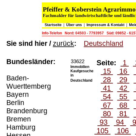
Pfeiffer & Koberstein Agrarimm
Fachmakler für landwirtschaftliche und ländli
Startseite
|
Über uns
|
Impressum & Kontakt
|
Mei
Info-Telefon
Nord: 04503 - 7793957
Süd: 09852 - 61
Sie sind hier /
zurück
:
Deutschland
Bundesländer:
33622
Seite:
1
Immobilien
15
16
Kaufgesuche
in
Baden-
28
29
Deutschland
Wuerttemberg
41
42
Bayern
54
55
Berlin
67
68
Brandenburg
80
81
Bremen
93
94
Hamburg
105
106
Hessen