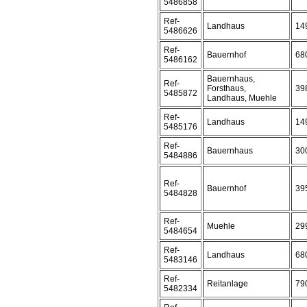
5486858
Ref-
Landhaus
14
5486626
Ref-
Bauernhof
68
5486162
Bauernhaus,
Ref-
Forsthaus,
39
5485872
Landhaus, Muehle
Ref-
Landhaus
14
5485176
Ref-
Bauernhaus
30
5484886
Ref-
Bauernhof
39
5484828
Ref-
Muehle
29
5484654
Ref-
Landhaus
68
5483146
Ref-
Reitanlage
79
5482334