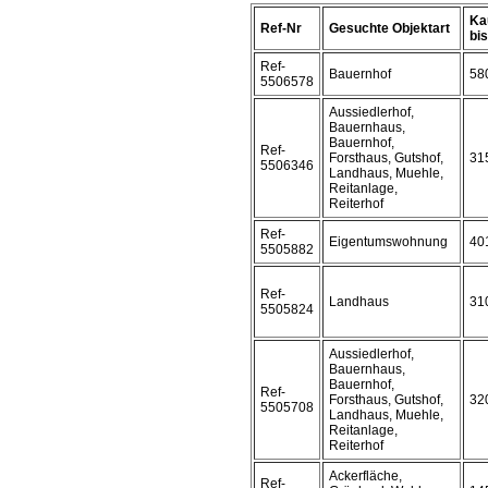
Ka
Ref-Nr
Gesuchte Objektart
bis 
Ref-
Bauernhof
58
5506578
Aussiedlerhof,
Bauernhaus,
Bauernhof,
Ref-
Forsthaus, Gutshof,
31
5506346
Landhaus, Muehle,
Reitanlage,
Reiterhof
Ref-
Eigentumswohnung
40
5505882
Ref-
Landhaus
31
5505824
Aussiedlerhof,
Bauernhaus,
Bauernhof,
Ref-
Forsthaus, Gutshof,
32
5505708
Landhaus, Muehle,
Reitanlage,
Reiterhof
Ackerfläche,
Ref-