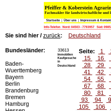
Pfeiffer & Koberstein Agra
Fachmakler für landwirtschaftliche und 
Startseite
|
Über uns
|
Impressum & Kontak
Info-Telefon
Nord: 04503 - 7793957
Süd: 0985
Sie sind hier /
zurück
:
Deutschland
Bundesländer:
33613
Seite:
1
Immobilien
15
16
Kaufgesuche
in
Baden-
28
29
Deutschland
Wuerttemberg
41
42
Bayern
54
55
Berlin
67
68
Brandenburg
80
81
Bremen
93
94
Hamburg
105
106
Hessen