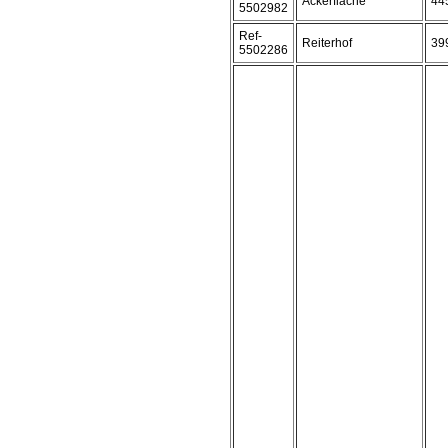
Ackerfläche
44
5502982
Ref-
Reiterhof
39
5502286