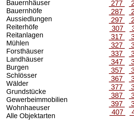
Bauernhäuser
277
Bauernhöfe
287
Aussiedlungen
297
Reiterhöfe
307
Reitanlagen
317
Mühlen
327
Forsthäuser
337
Landhäuser
347
Burgen
357
Schlösser
367
Wälder
377
Grundstücke
387
Gewerbeimmobilien
397
Wohnhaeuser
407
Alle Objektarten