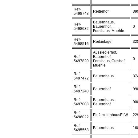
Ref-
Reiterhof
39
5498748
Bauernhaus,
Ref-
Bauernhof,
0
5498632
Forsthaus, Muehle
Ref-
Reitanlage
32
5498516
Aussiedlerhof,
Ref-
Bauernhof,
0
5497820
Forsthaus, Gutshof,
Muehle
Ref-
Bauernhaus
37
5497472
Ref-
Bauernhof
99
5497240
Ref-
Bauernhaus,
90
5497008
Bauernhof
Ref-
EinfamilienhausELW
22
5496022
Ref-
Bauernhaus
16
5495558