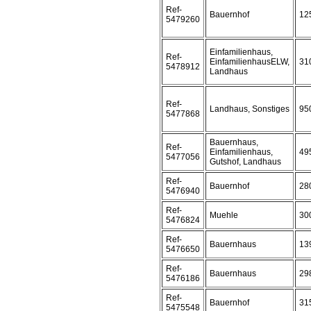
Ref-
Bauernhof
12
5479260
Einfamilienhaus,
Ref-
EinfamilienhausELW,
31
5478912
Landhaus
Ref-
Landhaus, Sonstiges
95
5477868
Bauernhaus,
Ref-
Einfamilienhaus,
49
5477056
Gutshof, Landhaus
Ref-
Bauernhof
28
5476940
Ref-
Muehle
30
5476824
Ref-
Bauernhaus
13
5476650
Ref-
Bauernhaus
29
5476186
Ref-
Bauernhof
31
5475548