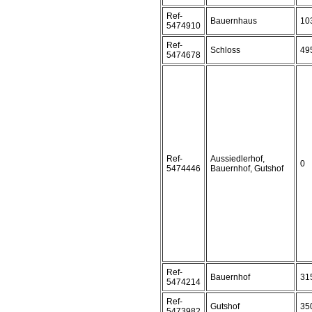
Ref-
Bauernhaus
10
5474910
Ref-
Schloss
49
5474678
Ref-
Aussiedlerhof,
0
5474446
Bauernhof, Gutshof
Ref-
Bauernhof
31
5474214
Ref-
Gutshof
35
5473982