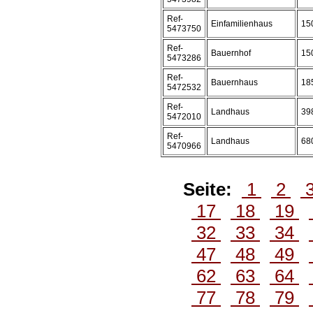
Ref-
Einfamilienhaus
15
5473750
Ref-
Bauernhof
15
5473286
Ref-
Bauernhaus
18
5472532
Ref-
Landhaus
39
5472010
Ref-
Landhaus
68
5470966
Seite:
1
2
17
18
19
32
33
34
47
48
49
62
63
64
77
78
79