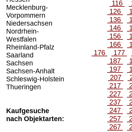
116
Mecklenburg-
126
Vorpommern
136
Niedersachsen
146
Nordrhein-
156
Westfalen
166
Rheinland-Pfalz
176
177
Saarland
187
Sachsen
197
Sachsen-Anhalt
207
Schleswig-Holstein
217
Thueringen
227
237
247
Kaufgesuche
257
nach Objektarten:
267