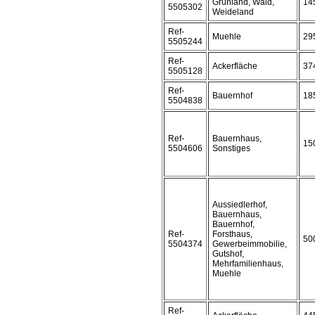
Grünland, Wald,
14
5505302
Weideland
Ref-
Muehle
29
5505244
Ref-
Ackerfläche
37
5505128
Ref-
Bauernhof
18
5504838
Ref-
Bauernhaus,
15
5504606
Sonstiges
Aussiedlerhof,
Bauernhaus,
Bauernhof,
Ref-
Forsthaus,
50
5504374
Gewerbeimmobilie,
Gutshof,
Mehrfamilienhaus,
Muehle
Ref-