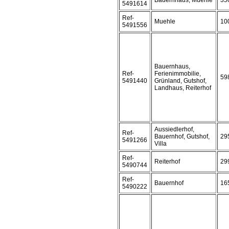
Bauernhaus, Muehle
35
5491614
Ref-
Muehle
10
5491556
Bauernhaus,
Ref-
Ferienimmobilie,
59
5491440
Grünland, Gutshof,
Landhaus, Reiterhof
Aussiedlerhof,
Ref-
Bauernhof, Gutshof,
29
5491266
Villa
Ref-
Reiterhof
29
5490744
Ref-
Bauernhof
16
5490222