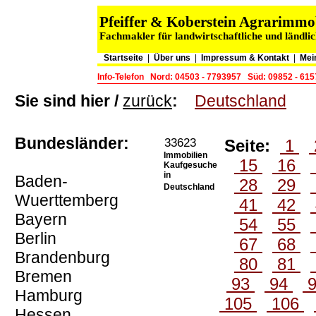
Pfeiffer & Koberstein Agrarimm
Fachmakler für landwirtschaftliche und ländli
Startseite
|
Über uns
|
Impressum & Kontakt
|
Mei
Info-Telefon
Nord: 04503 - 7793957
Süd: 09852 - 61
Sie sind hier /
zurück
:
Deutschland
Bundesländer:
33623
Seite:
1
Immobilien
15
16
Kaufgesuche
in
Baden-
28
29
Deutschland
Wuerttemberg
41
42
Bayern
54
55
Berlin
67
68
Brandenburg
80
81
Bremen
93
94
Hamburg
105
106
Hessen