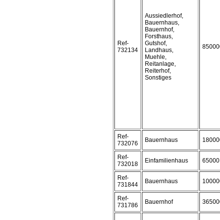
Aussiedlerhof,
Bauernhaus,
Bauernhof,
Forsthaus,
Ref-
Gutshof,
85000
732134
Landhaus,
Muehle,
Reitanlage,
Reiterhof,
Sonstiges
Ref-
Bauernhaus
18000
732076
Ref-
Einfamilienhaus
65000
732018
Ref-
Bauernhaus
10000
731844
Ref-
Bauernhof
36500
731786