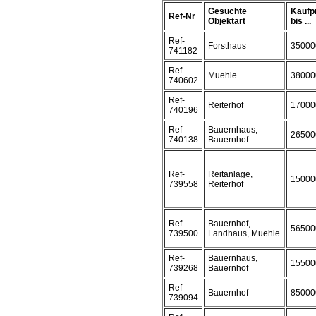
Gesuchte
Kaufp
Ref-Nr
Objektart
bis ...
Ref-
Forsthaus
35000
741182
Ref-
Muehle
38000
740602
Ref-
Reiterhof
17000
740196
Ref-
Bauernhaus,
26500
740138
Bauernhof
Ref-
Reitanlage,
15000
739558
Reiterhof
Ref-
Bauernhof,
56500
739500
Landhaus, Muehle
Ref-
Bauernhaus,
15500
739268
Bauernhof
Ref-
Bauernhof
85000
739094