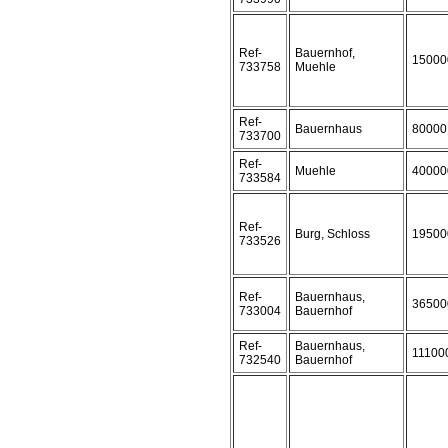
Ref-
Bauernhof,
15000
733758
Muehle
Ref-
Bauernhaus
80000
733700
Ref-
Muehle
40000
733584
Ref-
Burg, Schloss
19500
733526
Ref-
Bauernhaus,
36500
733004
Bauernhof
Ref-
Bauernhaus,
11100
732540
Bauernhof