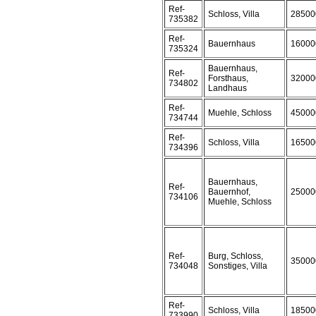
Ref-
Schloss, Villa
28500
735382
Ref-
Bauernhaus
16000
735324
Bauernhaus,
Ref-
Forsthaus,
32000
734802
Landhaus
Ref-
Muehle, Schloss
45000
734744
Ref-
Schloss, Villa
16500
734396
Bauernhaus,
Ref-
Bauernhof,
25000
734106
Muehle, Schloss
Ref-
Burg, Schloss,
35000
734048
Sonstiges, Villa
Ref-
Schloss, Villa
18500
733990