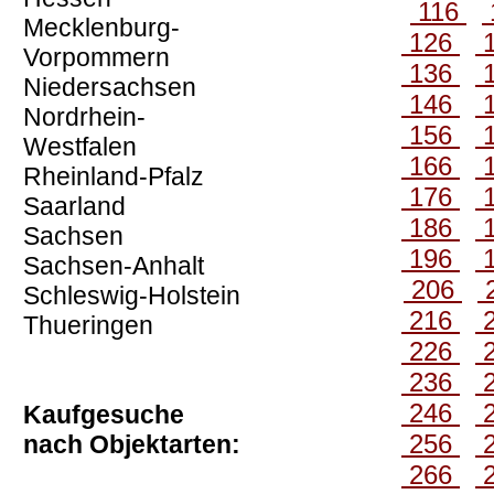
116
Mecklenburg-
126
Vorpommern
136
Niedersachsen
146
Nordrhein-
156
Westfalen
166
Rheinland-Pfalz
176
Saarland
186
Sachsen
196
Sachsen-Anhalt
206
Schleswig-Holstein
216
Thueringen
226
236
246
Kaufgesuche
256
nach Objektarten:
266