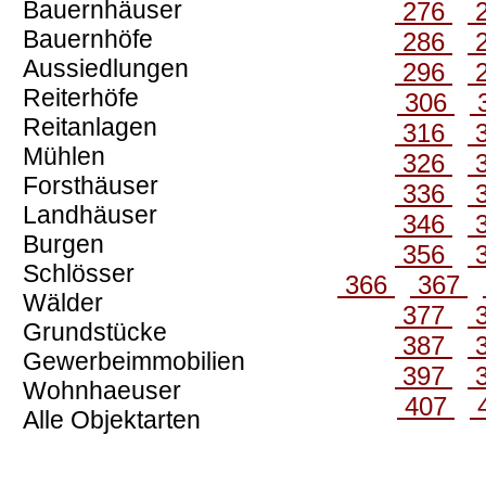
Bauernhäuser
276
Bauernhöfe
286
Aussiedlungen
296
Reiterhöfe
306
Reitanlagen
316
Mühlen
326
Forsthäuser
336
Landhäuser
346
Burgen
356
Schlösser
366
367
Wälder
377
Grundstücke
387
Gewerbeimmobilien
397
Wohnhaeuser
407
Alle Objektarten