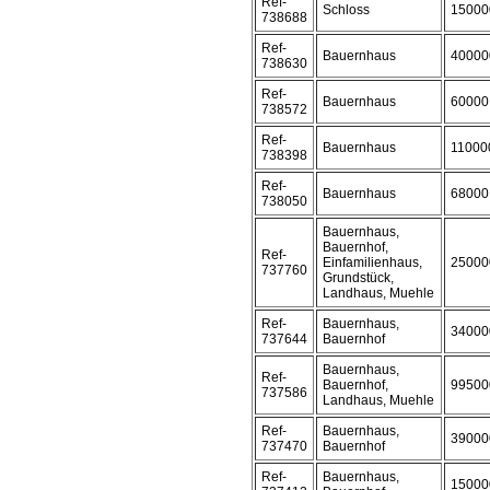
Ref-
Schloss
15000
738688
Ref-
Bauernhaus
40000
738630
Ref-
Bauernhaus
60000
738572
Ref-
Bauernhaus
11000
738398
Ref-
Bauernhaus
68000
738050
Bauernhaus,
Bauernhof,
Ref-
Einfamilienhaus,
25000
737760
Grundstück,
Landhaus, Muehle
Ref-
Bauernhaus,
34000
737644
Bauernhof
Bauernhaus,
Ref-
Bauernhof,
99500
737586
Landhaus, Muehle
Ref-
Bauernhaus,
39000
737470
Bauernhof
Ref-
Bauernhaus,
15000