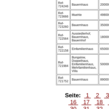
Ref-
Bauernhaus
20000
724246
Ref-
Muehle
49800
723666
Ref-
Bauernhaus
35000
723260
Aussiedlerhof,
Ref-
Bauernhaus,
18000
722564
Bauernhof
Ref-
Einfamilienhaus
65000
722158
Bungalow,
Doppelhaus,
Ref-
Einfamilienhaus,
50000
721984
Mehrfamilienhaus,
Villa
Ref-
Bauernhaus
89000
721752
Seite:
1
2
16
17
18
30
31
32