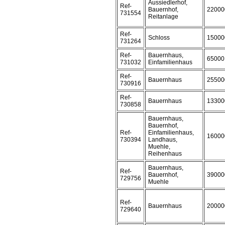
Aussiedlerhof,
Ref-
Bauernhof,
22000
731554
Reitanlage
Ref-
Schloss
15000
731264
Ref-
Bauernhaus,
65000
731032
Einfamilienhaus
Ref-
Bauernhaus
25500
730916
Ref-
Bauernhaus
13300
730858
Bauernhaus,
Bauernhof,
Ref-
Einfamilienhaus,
16000
730394
Landhaus,
Muehle,
Reihenhaus
Bauernhaus,
Ref-
Bauernhof,
39000
729756
Muehle
Ref-
Bauernhaus
20000
729640