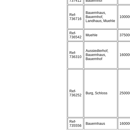
737412
Bauernhof
Bauernhaus,
Ref-
Bauernhof,
10000
736716
Landhaus, Muehle
Ref-
Muehle
37500
736542
Aussiedlerhof,
Ref-
Bauernhaus,
16000
736310
Bauernhof
Ref-
Burg, Schloss
25000
736252
Ref-
Bauernhaus
16000
735556