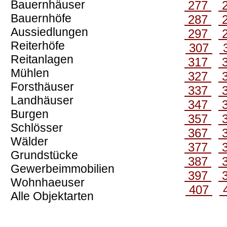
Bauernhäuser
277
Bauernhöfe
287
Aussiedlungen
297
Reiterhöfe
307
Reitanlagen
317
Mühlen
327
Forsthäuser
337
Landhäuser
347
Burgen
357
Schlösser
367
Wälder
377
Grundstücke
387
Gewerbeimmobilien
397
Wohnhaeuser
407
Alle Objektarten