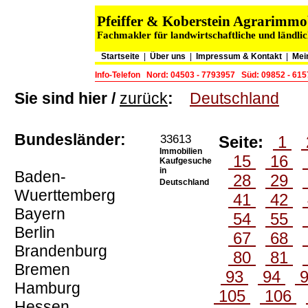
Pfeiffer & Koberstein Agrarimm
Fachmakler für landwirtschaftliche und ländli
Startseite
|
Über uns
|
Impressum & Kontakt
|
Mei
Info-Telefon
Nord: 04503 - 7793957
Süd: 09852 - 61
Sie sind hier /
zurück
:
Deutschland
Bundesländer:
33613
Seite:
1
Immobilien
15
16
Kaufgesuche
in
Baden-
28
29
Deutschland
Wuerttemberg
41
42
Bayern
54
55
Berlin
67
68
Brandenburg
80
81
Bremen
93
94
Hamburg
105
106
Hessen