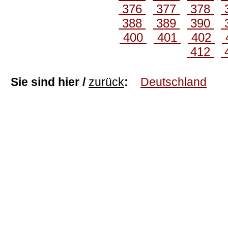
376
377
378
388
389
390
400
401
402
412
Sie sind hier /
zurück
:
Deutschland