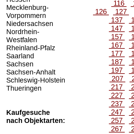
116
Mecklenburg-
126
127
Vorpommern
137
Niedersachsen
147
Nordrhein-
157
Westfalen
167
Rheinland-Pfalz
177
Saarland
187
Sachsen
197
Sachsen-Anhalt
207
Schleswig-Holstein
217
Thueringen
227
237
247
Kaufgesuche
257
nach Objektarten:
267