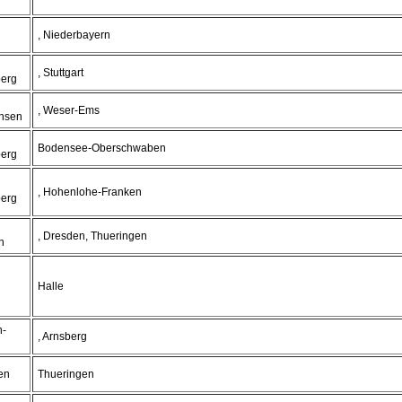
, Niederbayern
, Stuttgart
erg
, Weser-Ems
hsen
Bodensee-Oberschwaben
erg
, Hohenlohe-Franken
erg
, Dresden, Thueringen
n
Halle
n-
, Arnsberg
en
Thueringen