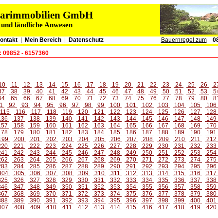
grarimmobilien GmbH
 und ländliche Anwesen
ontakt
|
Mein Bereich
|
Datenschutz
Bauernregel zum
0
: 09852 - 6157360
10
11
12
13
14
15
16
17
18
19
20
21
22
23
24
25
26
2
37
38
39
40
41
42
43
44
45
46
47
48
49
50
51
52
53
5
64
65
66
67
68
69
70
71
72
73
74
75
76
77
78
79
80
8
1
92
93
94
95
96
97
98
99
100
101
102
103
104
105
106
115
116
117
118
119
120
121
122
123
124
125
126
127
128
136
137
138
139
140
141
142
143
144
145
146
147
148
149
157
158
159
160
161
162
163
164
165
166
167
168
169
170
178
179
180
181
182
183
184
185
186
187
188
189
190
191
199
200
201
202
203
204
205
206
207
208
209
210
211
212
220
221
222
223
224
225
226
227
228
229
230
231
232
233
241
242
243
244
245
246
247
248
249
250
251
252
253
254
262
263
264
265
266
267
268
269
270
271
272
273
274
275
283
284
285
286
287
288
289
290
291
292
293
294
295
296
304
305
306
307
308
309
310
311
312
313
314
315
316
317
325
326
327
328
329
330
331
332
333
334
335
336
337
338
346
347
348
349
350
351
352
353
354
355
356
357
358
359
367
368
369
370
371
372
373
374
375
376
377
378
379
380
388
389
390
391
392
393
394
395
396
397
398
399
400
401
407
408
409
410
411
412
413
414
415
416
417
418
419
420