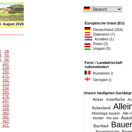
Europäische Union (EU)
8. August 2026
Deutschland (204)
Österreich (7)
Kroatien (1)
Polen (3)
Ungarn (5)
7
28
4
55
1
82
Forst- / Landwirtschaft
107
subventioniert
129
150
Rumänien ()
171
Georgien ()
192
213
234
255
Unsere häufigsten Suchbegri
276
Acker
Ackerfläche
Ac
297
Allei
318
Ackerland
339
360
Alleinlage bayern
Alte 
381
Aussi
kloster
Am see
402
Bauer
421
Bachlauf
Bauer
Bauernhof nrw