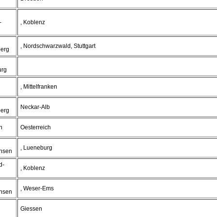
-
, Koblenz
, Nordschwarzwald, Stuttgart
erg
urg
, Mittelfranken
Neckar-Alb
erg
h
Oesterreich
, Lueneburg
hsen
d-
, Koblenz
, Weser-Ems
hsen
Giessen