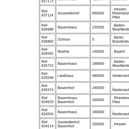
837172
, Hessen,
Ref-
Aussiedlerhof
690000
Rheinland
837114
Pfalz
Ref-
, Baden-
Bauernhaus
235000
836998
Wuerttemb
Ref-
, Berlin,
Schloss
0
836882
Brandenb
Ref-
Muehle
140000
, Bayern
836592
Ref-
, Baden-
Bauernhaus
199000
835722
Wuerttemb
Ref-
Landhaus
480000
Oesterreic
835548
Ref-
,
Bauernhof
240000
835374
Niedersac
Ref-
Bauernhaus,
, Rheinlan
260000
834620
Bauernhof
Pfalz
Ref-
,
Bauernhaus
198000
834504
Niedersac
Ref-
Aussiedlerhof,
250000
, Hessen
834214
Bauernhof