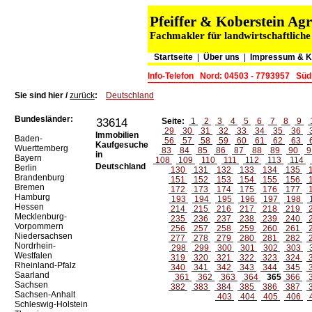
Pfeiffer & Koberstein A
Fachmakler für landwirtschaftliche
Startseite
|
Über uns
|
Impressum & K
Info-Telefon
Nord: 04503 - 7793957
Süd
Sie sind hier /
zurück
:
Deutschland
Bundesländer:
33614
Seite:
1
2
3
4
5
6
7
8
9
29
30
31
32
33
34
35
36
Immobilien
Baden-
56
57
58
59
60
61
62
63
Kaufgesuche
Wuerttemberg
83
84
85
86
87
88
89
90
9
in
Bayern
108
109
110
111
112
113
114
Deutschland
Berlin
130
131
132
133
134
135
Brandenburg
151
152
153
154
155
156
Bremen
172
173
174
175
176
177
Hamburg
193
194
195
196
197
198
Hessen
214
215
216
217
218
219
Mecklenburg-
235
236
237
238
239
240
Vorpommern
256
257
258
259
260
261
Niedersachsen
277
278
279
280
281
282
Nordrhein-
298
299
300
301
302
303
Westfalen
319
320
321
322
323
324
Rheinland-Pfalz
340
341
342
343
344
345
Saarland
361
362
363
364
365
366
Sachsen
382
383
384
385
386
387
Sachsen-Anhalt
403
404
405
406
Schleswig-Holstein