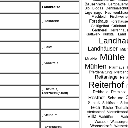
Bauernhöfe
Bergbauernh
Landkreise
Bio
Biogas
Denkmalschut
Eigenjagd
Fachwerkhau
Fischteich
Fischweihe
Forsthaus
, Heilbronn
Forsthäuse
Geflügelhof
Grünland
Gärtnerei
Herrenhäus
Kraftwerk
Kuhstall
Land
Landha
, Calw
Landhäuser
Milc
Mühle
Muehle
, Saalkreis
Mühlen
Pfarrhaus
Pferdehaltung
Pferdeho
Reitanlage
Reit
Reiterhof
, Enzkreis,
Reithalle
Reitplatz
Pforzheim(Stadt)
Resthof
Scheune
Schloß
Schlösser
Schm
Teich
Teiche
Tierhal
Vierkanthof
Vierseitenhof
, Steinfurt
Villa
Waldflächen
Wal
Wasser
Wassergru
Wasserkraft
Wasserkr
, Rosenheim