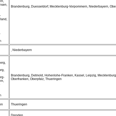
rn,
hsen,
Brandenburg, Duesseldorf, Mecklenburg-Vorpommern, Niederbayern, Obe
-
-
rland,
-
n
, Niederbayern
erg,
rg,
Brandenburg, Detmold, Hohenlohe-Franken, Kassel, Leipzig, Mecklenbur
rg-
Oberfranken, Oberpfalz, Thueringen
rn,
-
n
en
Thueringen
Dresden