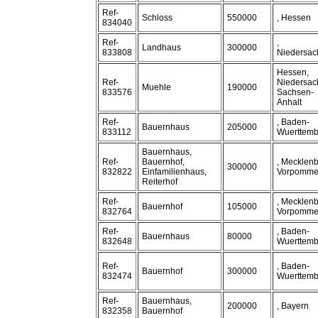
Ref-
Schloss
550000
, Hessen
834040
Ref-
,
Landhaus
300000
833808
Niedersac
Hessen,
Ref-
Niedersac
Muehle
190000
833576
Sachsen-
Anhalt
Ref-
, Baden-
Bauernhaus
205000
833112
Wuerttemb
Bauernhaus,
Ref-
Bauernhof,
, Mecklenb
300000
832822
Einfamilienhaus,
Vorpomme
Reiterhof
Ref-
, Mecklenb
Bauernhof
105000
832764
Vorpomme
Ref-
, Baden-
Bauernhaus
80000
832648
Wuerttemb
Ref-
, Baden-
Bauernhof
300000
832474
Wuerttemb
Ref-
Bauernhaus,
200000
, Bayern
832358
Bauernhof