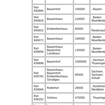
Ref-
Bauernhof
150000
, Bayern
840884
Ref-
, Baden-
Bauernhaus
110000
840826
Wuerttemb
Ref-
,
Einfamilienhaus
60000
840652
Niedersac
Ref-
, Baden-
Bauernhaus
160000
840072
Wuerttemb
Bauernhaus,
Ref-
, Baden-
Bauernhof,
135000
839956
Wuerttemb
Landhaus
Ref-
, Sachsen,
Bauernhof
1000000
839898
Thueringe
Bauernhaus,
Sachsen,
Ref-
Bauernhof,
85000
Sachsen-
839782
Einfamilienhaus,
Anhalt
Sonstiges
Ref-
, Nordrhei
Reiterhof
28000
839666
Westfalen
Ref-
Schloss
470000
, Thuering
839202