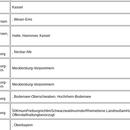
Kassel
, Weser-Ems
hsen
hsen,
Halle, Hannover, Kassel
, Neckar-Alb
erg
urg-
Mecklenburg-Vorpommern
rn
urg-
Mecklenburg-Vorpommern
rn
, Bodensee-Oberschwaben, Hochrhein-Bodensee
erg
,
50KmumFreiburgnichtimSchwarzwaldnurinderRheinebene.LandmußamHa
erg
Offenstallhaltungbevorzugt
, Oberbayern