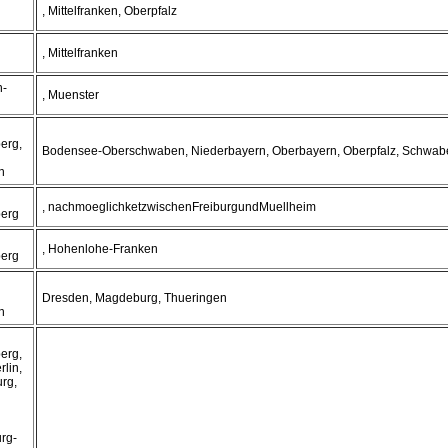
, Mittelfranken, Oberpfalz
, Mittelfranken
n-
, Muenster
erg,
Bodensee-Oberschwaben, Niederbayern, Oberbayern, Oberpfalz, Schwab
n
, nachmoeglichketzwischenFreiburgundMuellheim
erg
, Hohenlohe-Franken
erg
Dresden, Magdeburg, Thueringen
n
erg,
rlin,
rg,
rg-