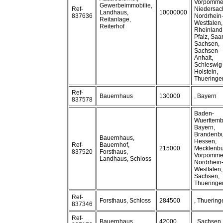
Vorpomme
Gewerbeimmobilie,
Ref-
Niedersac
Landhaus,
10000000
837636
Nordrhein
Reitanlage,
Westfalen,
Reiterhof
Rheinland
Pfalz, Saa
Sachsen,
Sachsen-
Anhalt,
Schleswig
Holstein,
Thueringe
Ref-
Bauernhaus
130000
, Bayern
837578
Baden-
Wuerttemb
Bayern,
Brandenbu
Bauernhaus,
Hessen,
Ref-
Bauernhof,
215000
Mecklenbu
837520
Forsthaus,
Vorpomme
Landhaus, Schloss
Nordrhein
Westfalen,
Sachsen,
Thueringe
Ref-
Forsthaus, Schloss
284500
, Thuering
837346
Ref-
Bauernhaus
42000
, Sachsen