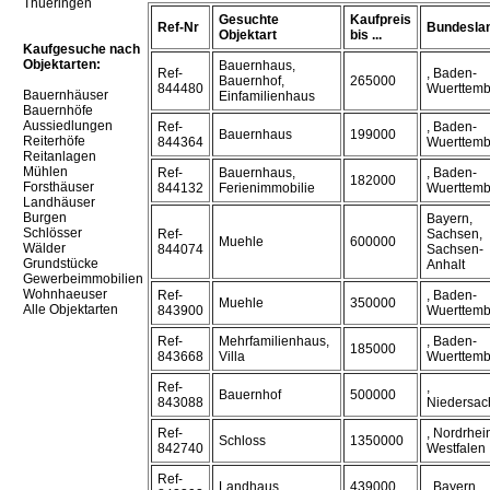
Thueringen
Gesuchte
Kaufpreis
Ref-Nr
Bundesla
Objektart
bis ...
Kaufgesuche nach
Objektarten:
Bauernhaus,
Ref-
, Baden-
Bauernhof,
265000
844480
Wuerttemb
Bauernhäuser
Einfamilienhaus
Bauernhöfe
Aussiedlungen
Ref-
, Baden-
Bauernhaus
199000
Reiterhöfe
844364
Wuerttemb
Reitanlagen
Mühlen
Ref-
Bauernhaus,
, Baden-
182000
Forsthäuser
844132
Ferienimmobilie
Wuerttemb
Landhäuser
Burgen
Bayern,
Schlösser
Ref-
Sachsen,
Muehle
600000
Wälder
844074
Sachsen-
Grundstücke
Anhalt
Gewerbeimmobilien
Wohnhaeuser
Ref-
, Baden-
Muehle
350000
Alle Objektarten
843900
Wuerttemb
Ref-
Mehrfamilienhaus,
, Baden-
185000
843668
Villa
Wuerttemb
Ref-
,
Bauernhof
500000
843088
Niedersac
Ref-
, Nordrhei
Schloss
1350000
842740
Westfalen
Ref-
Landhaus
439000
, Bayern