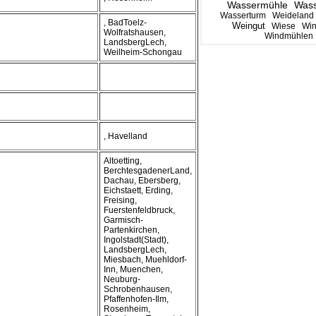
Wassermühle
Wass
Wasserturm
Weideland
, BadToelz-
Weingut
Wiese
Wi
Wolfratshausen,
Windmühlen
LandsbergLech,
Weilheim-Schongau
, Havelland
Altoetting,
BerchtesgadenerLand,
Dachau, Ebersberg,
Eichstaett, Erding,
Freising,
Fuerstenfeldbruck,
Garmisch-
Partenkirchen,
Ingolstadt(Stadt),
LandsbergLech,
Miesbach, Muehldorf-
Inn, Muenchen,
Neuburg-
Schrobenhausen,
Pfaffenhofen-Ilm,
Rosenheim,