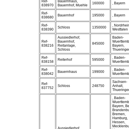
Ref-
Bauernhaus,
160000
, Bayern
838970
Bauernhof, Muehle
Ref-
Bauernhof
195000
, Bayern
838680
Ref-
, Nordrhei
Schloss
1350000
838390
Westfalen
Aussiedlerhof,
Baden-
Ref-
Bauernhof,
Wuerttemb
845000
838216
Reitanlage,
Bayern,
Schloss
Thueringe
Ref-
, Baden-
Reiterhof
595000
838158
Wuerttemb
Ref-
, Baden-
Bauernhaus
199000
838042
Wuerttemb
Sachsen-
Ref-
Schloss
248750
Anhalt,
837752
Thueringe
, Baden-
Wuerttemb
Bayern, Be
Brandenbu
Bremen,
Hamburg,
Hessen,
Mecklenbu
Aussiedlerhof,