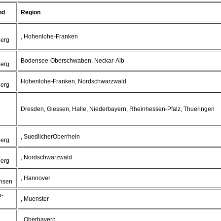
nd
Region
, Hohenlohe-Franken
erg
Bodensee-Oberschwaben, Neckar-Alb
erg
Hohenlohe-Franken, Nordschwarzwald
erg
Dresden, Giessen, Halle, Niederbayern, Rheinhessen-Pfalz, Thueringen
, SuedlicherOberrhein
erg
, Nordschwarzwald
erg
, Hannover
hsen
n-
, Muenster
, Oberbayern