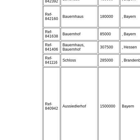
842392
Ref-
Bauernhaus
180000
, Bayern
842160
Ref-
Bauernhof
85000
, Bayern
841638
Ref-
Bauernhaus,
307500
, Hessen
841406
Bauernhof
Ref-
Schloss
285000
, Branden
841116
Ref-
Aussiedlerhof
1500000
Bayern
840942