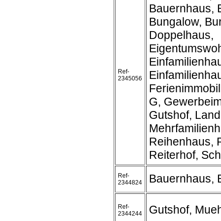
Bauernhaus, 
Bungalow, Bur
Doppelhaus,
Eigentumswo
Einfamilienha
Ref-
Einfamilienh
2345056
Ferienimmobil
G, Gewerbeim
Gutshof, Land
Mehrfamilienh
Reihenhaus, R
Reiterhof, Schl
Ref-
Bauernhaus, 
2344824
Ref-
Gutshof, Mueh
2344244