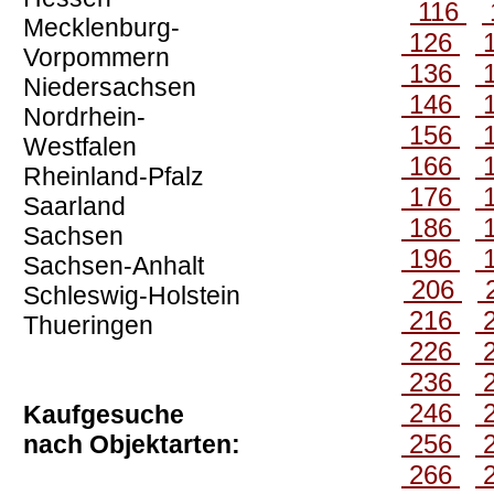
116
Mecklenburg-
126
Vorpommern
136
Niedersachsen
146
Nordrhein-
156
Westfalen
166
Rheinland-Pfalz
176
Saarland
186
Sachsen
196
Sachsen-Anhalt
206
Schleswig-Holstein
216
Thueringen
226
236
246
Kaufgesuche
256
nach Objektarten:
266