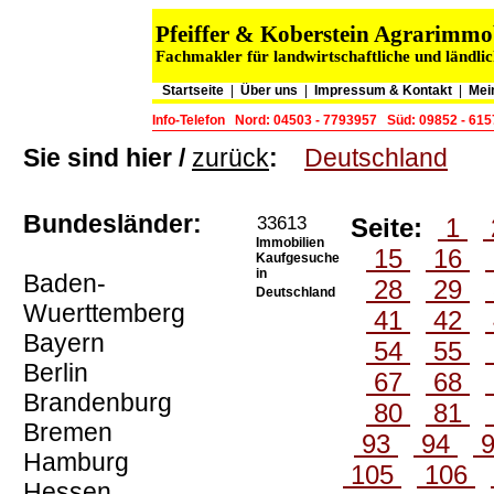
Pfeiffer & Koberstein Agrarimm
Fachmakler für landwirtschaftliche und ländli
Startseite
|
Über uns
|
Impressum & Kontakt
|
Mei
Info-Telefon
Nord: 04503 - 7793957
Süd: 09852 - 61
Sie sind hier /
zurück
:
Deutschland
Bundesländer:
33613
Seite:
1
Immobilien
15
16
Kaufgesuche
in
Baden-
28
29
Deutschland
Wuerttemberg
41
42
Bayern
54
55
Berlin
67
68
Brandenburg
80
81
Bremen
93
94
Hamburg
105
106
Hessen