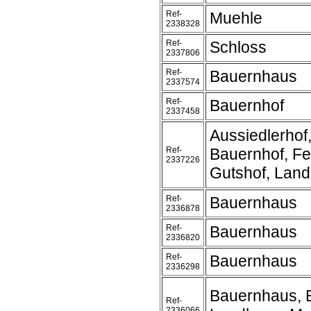
Ref-
Muehle
2338328
Ref-
Schloss
2337806
Ref-
Bauernhaus
2337574
Ref-
Bauernhof
2337458
Aussiedlerhof
Ref-
Bauernhof, Fe
2337226
Gutshof, Lan
Ref-
Bauernhaus
2336878
Ref-
Bauernhaus
2336820
Ref-
Bauernhaus
2336298
Bauernhaus, 
Ref-
2336066