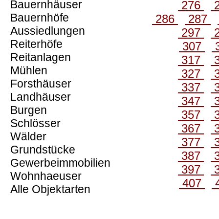
Bauernhäuser
276
Bauernhöfe
286
287
Aussiedlungen
297
Reiterhöfe
307
Reitanlagen
317
Mühlen
327
Forsthäuser
337
Landhäuser
347
Burgen
357
Schlösser
367
Wälder
377
Grundstücke
387
Gewerbeimmobilien
397
Wohnhaeuser
407
Alle Objektarten