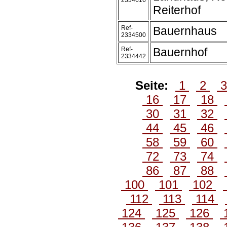
2334616
Reiterhof
Ref-
Bauernhaus
2334500
Ref-
Bauernhof
2334442
Seite:
1
2
16
17
18
30
31
32
44
45
46
58
59
60
72
73
74
86
87
88
100
101
102
112
113
114
124
125
126